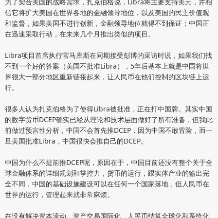
为了契合美国的战略需求，扎克伯格说，Libra将主要支持美元，并相
信它将扩大美国在世界各地的金融领导地位，以及美国的民主价值观
和监督，如果美国不进行创新，金融领导地位就得不到保证；中国正
在迅速采取行动，在未来几个月推出类似的项目。
Libra项目首席执行官马库斯在同期接受彭博的采访时说，如果我们找
不到一个好的答案（美国不批准Libra），5年后基本上就是中国将世
界很大一部分地区重新链接起来，让人民币在他们控制的区块链上运
行。
很多人认为扎克伯格为了使得Libra被批准，正在打中国牌。其实中国
的数字货币DCEP确实已经从理论和技术层面做好了所有准备，但我此
前做过预言性分析，中国不会首先推DCEP，因为中国不敢冒险，而一
旦美国批准Libra，中国很快会推自己的DCEP。
中国为什么不提前推DCEP呢，原因在于，中国目前还没有整个关于全
球金融体系的详细规划和掌控力，货币的运行，跟实体产业的输出完
全不同，中国的基础设施建设可以在任何一个国家落地，但人民币在
世界的运行，管理起来就非常麻烦。
在没有解决资本流动、资产交易国际化、人民币结算全球化和系统化