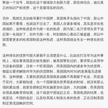
释放一个信号，鼓励在这个领域加大创新力度，跟实体结合，做出真
正的知识产权优势，这个是最现实的目的。
另外，既然扎克伯格等要打中国牌，美国将矛头指向了中国，那么中
国如果不重视，也就说不过去了。美国人在诸多领域，其实是存在焦
虑感的，这种焦虑是作为第一名的焦虑，因为第二名只管埋头苦干追
赶第一名就好了，但作为第一名，时刻都担心着自己被超越，所以中
国需要更多的给美国制造这种焦虑，这样美国就会失去一种潜在的优
势。
这种潜在的优势可能大家都不太清楚是什么，比如在打压华为这件事
情上，现在看美国是比较失败的，被美国警告过的，要求禁止采用华
为设备的国家，没有一个听美国的，而美国国内的诸多华为供货商，
都提出要求解除对华为的供货限制，美国国内对5G的发展毫无进展
等。这种挫败，主要的原因是美国很多战略不再着眼于长远，而是急
于应付。大家都知道，当一个国家领先世界很多的时候，就没有那么
强的紧迫感，就更容易制定和实施更加长远的，大的战略，而美国现
在很多战略变得短视，这个就是中国追赶之后，美国焦虑的结果，也
就是说，中国的追赶，以及给美国人制造出来的焦虑，正在压制美国
制定更优战略的空间。