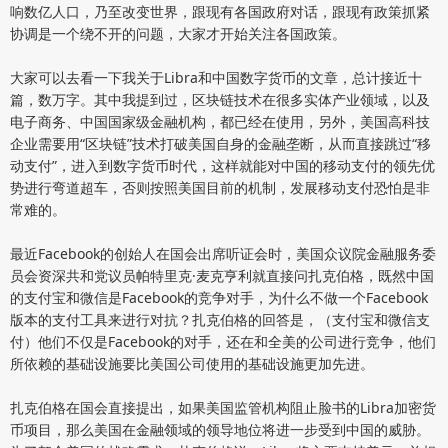
响数亿人口，乃至改变世界，跟现有各国政府对话，跟现有政策抓紧
协调是一个绕不开的问题，大家才开始关注各国政策。
大家可以去看一下我关于Libra和中国数字货币的文章，总计接近十
篇，数万字。其中我提到过，区块链技术在很多实体产业领域，以及
电子商务、中国国家级金融机构，都已经在使用，另外，美国高科技
企业需要用“区块链”技术打破美国自身的金融垄断，从而直接跳过“移
动支付”，进入到数字货币时代，这样就能对中国的移动支付的领先优
势进行弯道超车，否则按照美国目前的机制，发展移动支付恐怕是非
常难的。
最近Facebook的创始人在国会出席听证会时，美国众议院金融服务委
员会资深共和党议员帕特里克·麦克亨利就直接问扎克伯格，既然中国
的支付宝和微信是Facebook的竞争对手，为什么不做一个Facebook
版本的支付工具来进行对抗？扎克伯格的回答是，（支付宝和微信支
付）他们不仅是Facebook的对手，还在和全美的公司进行竞争，他们
所依赖的基础设施要比美国公司使用的基础设施更加先进。
扎克伯格在国会直接提出，如果美国监管机构阻止脸书的Libra加密货
币项目，那么美国在金融领域的领导地位将进一步受到中国的威胁。