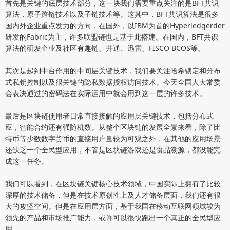
首先是关键的底层技术部分，这一块我们需要重点关注的是BFT共识
算法，原子跨链技术以及子链技术等。这其中，BFT共识算法是很多
国内外企业重点发力的方向，在国外，以IBM为首的Hyperledgerder
研发的Fabric为主，许多联盟链也是基于此搭建。在国内，BFT共识
算法的研发企业及社区有趣链、井通、迅雷、FISCO BCOS等。
其次是起到中台作用的中间层关键技术，我们要关注哈希锁定和分布
式私钥控制以及很关键的隐私数据授权访问技术。今天全国人大常委
会表决通过的密码法在实际运用中就会用到这一层的许多技术。
最后是区块链使用者日常直接接触的应用层关键技术，包括分布式
应，智能合约还有强随机数。从整个区块链的发展全景来看，除了比
特币等少数数字货币的直接用户量较为可观之外，在其他的应用场景
还缺乏一个全民型应用，不管是区块链游戏还是食品溯源，都没能完
成这一任务。
我们可以看到，在区块链关键核心技术领域，中国实际上拥有了比较
深厚的技术储备，但是在技术原创性上及人才储备层面，我们还有很
大的攻坚空间。但是在应用层方面，基于我国在移动互联网领域较为
领先的产品和市场推广能力，或许可以很快跑出一个真正的全民型应
用。